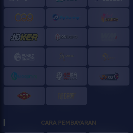
CARA PEMBAYARAN