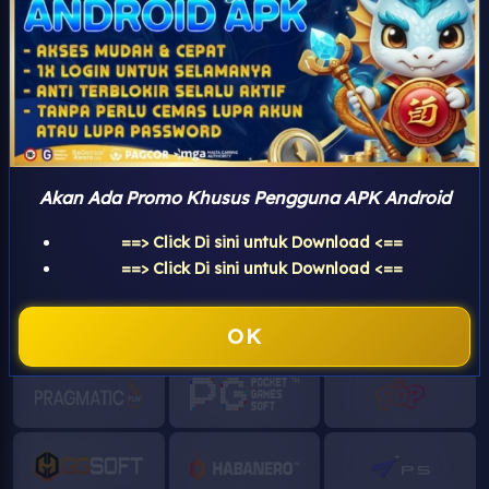
Akan Ada Promo Khusus Pengguna APK Android
==> Click Di sini untuk Download <==
==> Click Di sini untuk Download <==
PROVIDER KAMI
OK