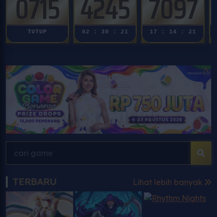
0715
4245
7097
TUTUP
02 : 39 : 19
17 : 14 : 19
TERBARU
Lihat lebih banyak