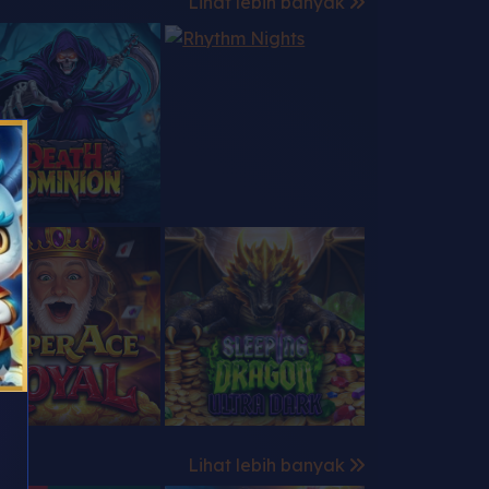
Lihat lebih banyak
Lihat lebih banyak