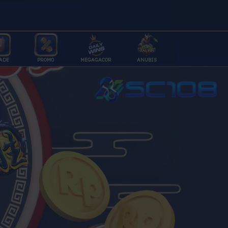
ADE
PROMO
MEGAGACOR
ANUBIS