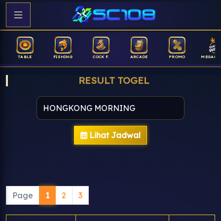
TABLE
FISHING
COCK F.
ARCADE
PROMO
MEGAGA
RESULT TOGEL
Lihat Jadwal
Page
1
2
3