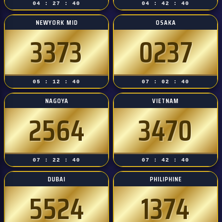
04 : 27 : 39
04 : 42 : 39
NEWYORK MID
OSAKA
3373
0237
05 : 12 : 39
07 : 02 : 39
NAGOYA
VIETNAM
2564
3470
07 : 22 : 39
07 : 42 : 39
DUBAI
PHILIPHINE
5524
1374