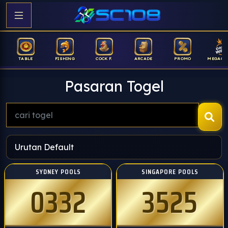
ABLE
FISHING
COCK F.
ARCADE
PROMO
MEGAGACOR
Pasaran Togel
SYDNEY POOLS
SINGAPORE POOLS
0332
3525