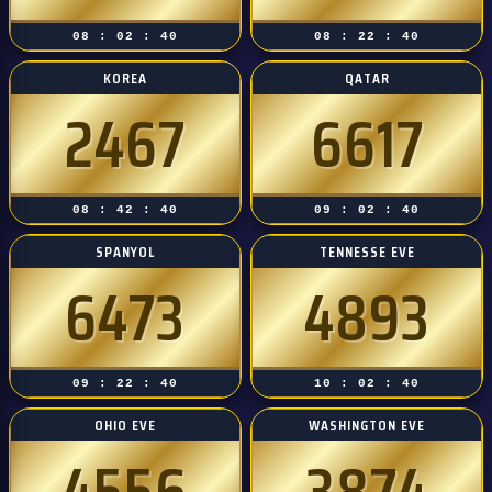
08 : 02 : 39
08 : 22 : 39
KOREA
QATAR
2467
6617
08 : 42 : 39
09 : 02 : 39
SPANYOL
TENNESSE EVE
6473
4893
09 : 22 : 39
10 : 02 : 39
OHIO EVE
WASHINGTON EVE
4556
3874