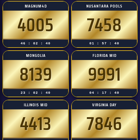
MAGNUM4D
NUSANTARA POOLS
4005
7458
46 : 02 : 39
01 : 57 : 39
MONGOLIA
FLORIDA MID
8139
9991
23 : 02 : 39
04 : 17 : 39
ILLINOIS MID
VIRGINIA DAY
4413
7846