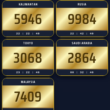
KALIMANTAN
RUSIA
5946
9984
22 : 22 : 39
22 : 42 : 39
TOKYO
SAUDI ARABIA
3068
2864
23 : 22 : 39
00 : 32 : 39
MALAYSIA
7409