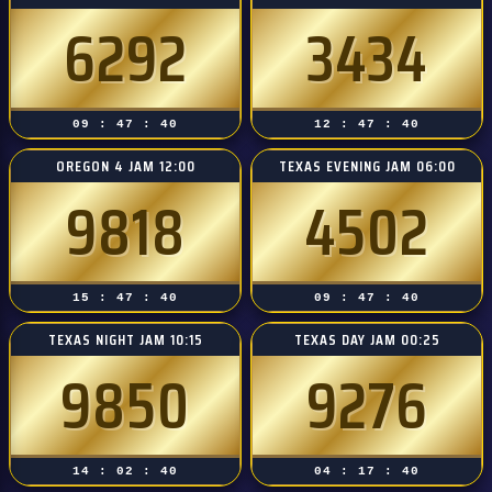
6292
3434
09 : 47 : 39
12 : 47 : 39
OREGON 4 JAM 12:00
TEXAS EVENING JAM 06:00
9818
4502
15 : 47 : 39
09 : 47 : 39
TEXAS NIGHT JAM 10:15
TEXAS DAY JAM 00:25
9850
9276
14 : 02 : 39
04 : 17 : 39