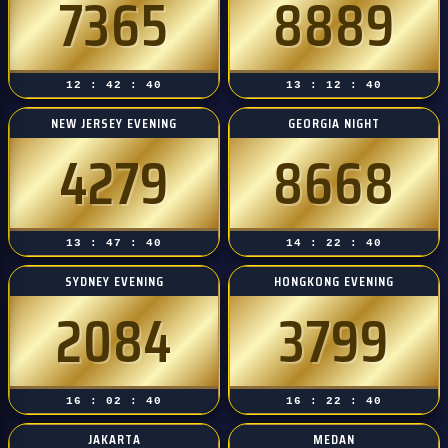
7365
8889
12 : 42 : 39
13 : 12 : 39
NEW JERSEY EVENING
GEORGIA NIGHT
4279
8668
13 : 47 : 39
14 : 22 : 39
SYDNEY EVENING
HONGKONG EVENING
2084
3799
16 : 02 : 39
16 : 22 : 39
JAKARTA
MEDAN