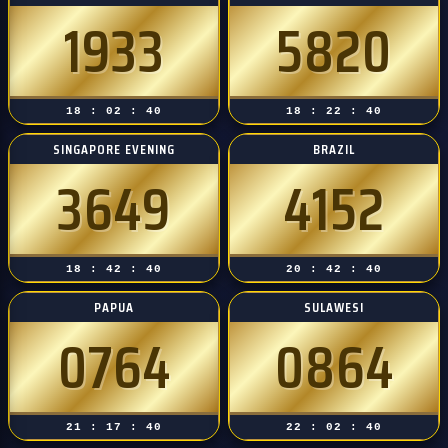
1933
5820
18 : 02 : 39
18 : 22 : 39
SINGAPORE EVENING
BRAZIL
3649
4152
18 : 42 : 39
20 : 42 : 39
PAPUA
SULAWESI
0764
0864
21 : 17 : 39
22 : 02 : 39