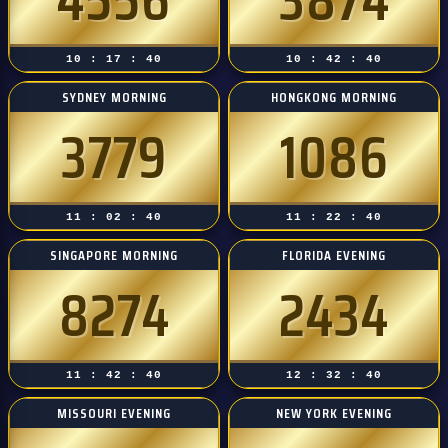
10 : 17 : 39
10 : 42 : 39
SYDNEY MORNING
HONGKONG MORNING
3779
1086
11 : 02 : 39
11 : 22 : 39
SINGAPORE MORNING
FLORIDA EVENING
8274
2434
11 : 42 : 39
12 : 32 : 39
MISSOURI EVENING
NEW YORK EVENING