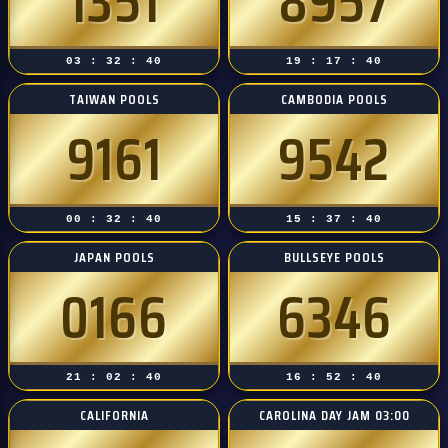
1351
8957
03 : 32 : 39
19 : 17 : 39
TAIWAN POOLS
CAMBODIA POOLS
9161
9542
00 : 32 : 39
15 : 37 : 39
JAPAN POOLS
BULLSEYE POOLS
0166
6346
21 : 02 : 39
16 : 52 : 39
CALIFORNIA
CAROLINA DAY JAM 03:00