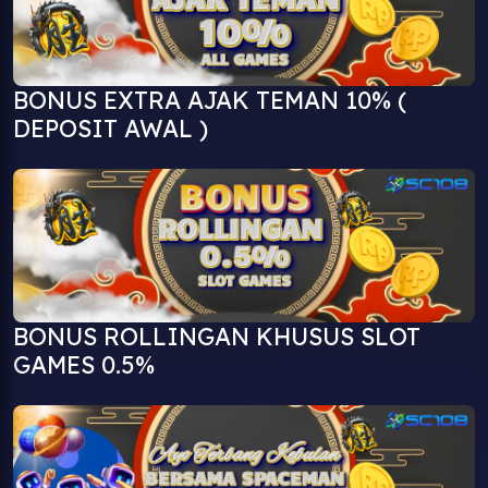
BONUS EXTRA AJAK TEMAN 10% (
DEPOSIT AWAL )
BONUS ROLLINGAN KHUSUS SLOT
GAMES 0.5%