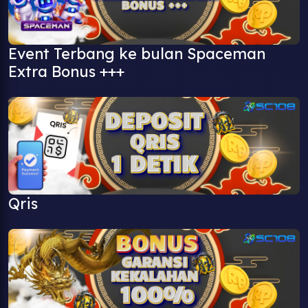
Event Terbang ke bulan Spaceman
Extra Bonus +++
Qris