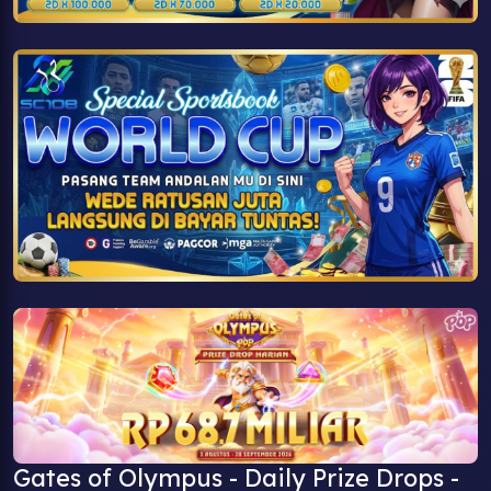
Gates of Olympus - Daily Prize Drops -