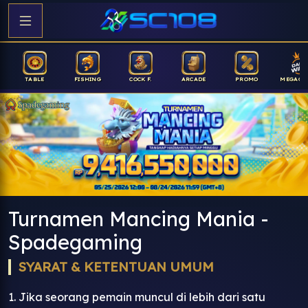
FISHING
COCK F.
ARCADE
PROMO
MEGAGACOR
ANUB
Turnamen Mancing Mania -
Spadegaming
SYARAT & KETENTUAN UMUM
1. Jika seorang pemain muncul di lebih dari satu