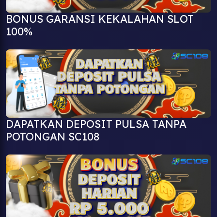
BONUS GARANSI KEKALAHAN SLOT
100%
DAPATKAN DEPOSIT PULSA TANPA
POTONGAN SC108