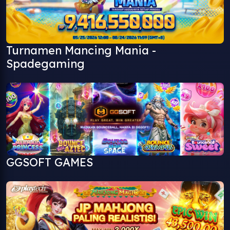
Turnamen Mancing Mania -
Spadegaming
GGSOFT GAMES