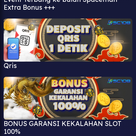
Extra Bonus +++
Qris
BONUS GARANSI KEKALAHAN SLOT
100%