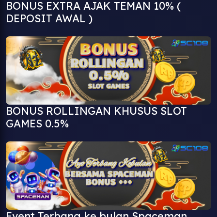
BONUS EXTRA AJAK TEMAN 10% (
DEPOSIT AWAL )
BONUS ROLLINGAN KHUSUS SLOT
GAMES 0.5%
Event Terbang ke bulan Spaceman