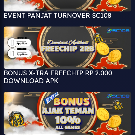
EVENT PANJAT TURNOVER SC108
BONUS X-TRA FREECHIP RP 2.000
DOWNLOAD APK