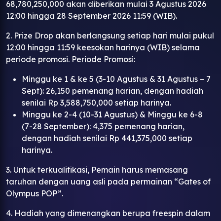
68,780,250,000 akan diberikan mulai 3 Agustus 2026
12:00 hingga 28 September 2026 11:59 (WIB).
2. Prize Drop akan berlangsung setiap hari mulai pukul
12:00 hingga 11:59 keesokan harinya (WIB) selama
periode promosi. Periode Promosi:
Minggu ke 1 & ke 5 (3-10 Agustus & 31 Agustus – 7
Sept): 26,150 pemenang harian, dengan hadiah
senilai Rp 3,588,750,000 setiap harinya.
Minggu ke 2-4 (10-31 Agustus) & Minggu ke 6-8
(7-28 September): 4,375 pemenang harian,
dengan hadiah senilai Rp 441,375,000 setiap
harinya.
3. Untuk terkualifikasi, Pemain harus memasang
taruhan dengan uang asli pada permainan “Gates of
Olympus POP”.
4. Hadiah yang dimenangkan berupa freespin dalam