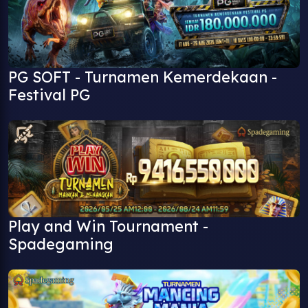
PG SOFT - Turnamen Kemerdekaan -
Festival PG
Play and Win Tournament -
Spadegaming