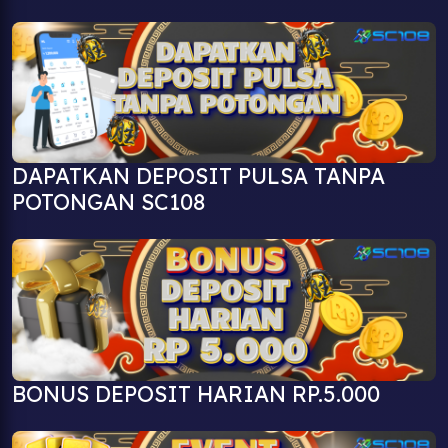
DAPATKAN DEPOSIT PULSA TANPA
POTONGAN SC108
BONUS DEPOSIT HARIAN RP.5.000