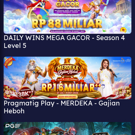
DAILY WINS MEGA GACOR - Season 4
Level 5
Pragmatig Play - MERDEKA - Gajian
Heboh