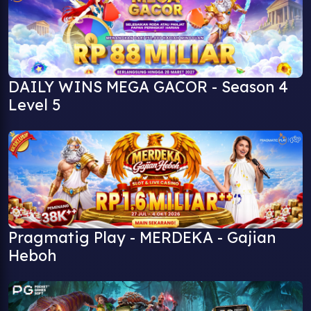
DAILY WINS MEGA GACOR - Season 4
Level 5
Pragmatig Play - MERDEKA - Gajian
Heboh