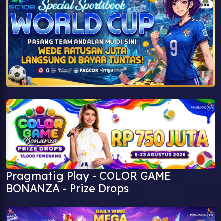
Pragmatig Play - COLOR GAME
BONANZA - Prize Drops