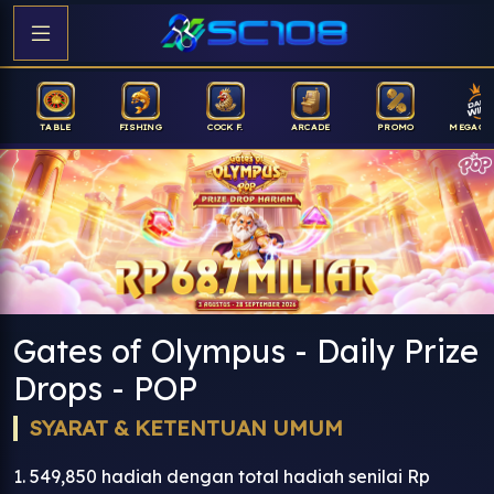
FISHING
COCK F.
ARCADE
PROMO
MEGAGACOR
ANUB
Gates of Olympus - Daily Prize
Drops - POP
SYARAT & KETENTUAN UMUM
1. 549,850 hadiah dengan total hadiah senilai Rp