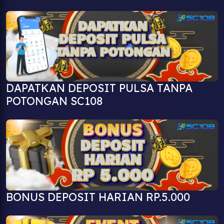
DAPATKAN DEPOSIT PULSA TANPA
POTONGAN SC108
BONUS DEPOSIT HARIAN RP.5.000