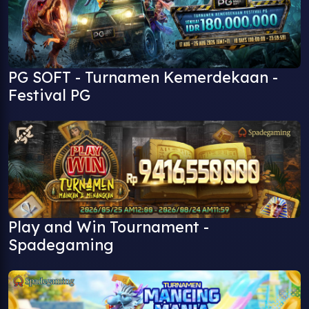
PG SOFT - Turnamen Kemerdekaan -
Festival PG
Play and Win Tournament -
Spadegaming