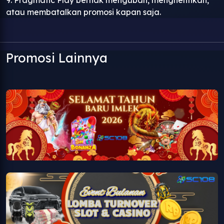
9. Pragmatic Play berhak mengubah, menghentikan,
atau membatalkan promosi kapan saja.
Promosi Lainnya